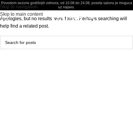
Nothing Found
Povodom sezone godišnjih odmora, od 10.08 do 24.08, poseta salonu je moguca
Skip to navigation
uz najavu.
Skip to main content
Apologies, but no results were found. Perhaps searching will
help find a related post.