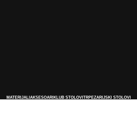
MATERIJALI
AKSESOARI
KLUB STOLOVI
TRPEZARIJSKI STOLOVI
TAPETE