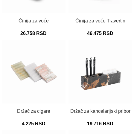
DODAJ U KORPU
DODAJ U KORPU
Činija za voće
Činija za voće Travertin
26.758
RSD
46.475
RSD
DODAJ U KORPU
DODAJ U KORPU
Držač za cigare
Držač za kancelarijski pribor
4.225
RSD
19.716
RSD