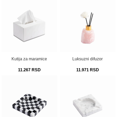
DODAJ U KORPU
DODAJ U KORPU
Kutija za maramice
Luksuzni difuzor
11.267
RSD
11.971
RSD