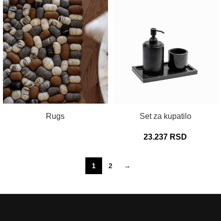
PROČITAJ VIŠE
DODAJ U KORPU
Rugs
Set za kupatilo
23.237
RSD
1
2
→