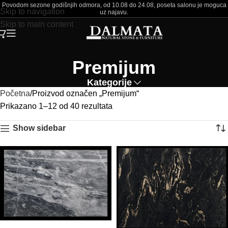
Povodom sezone godišnjih odmora, od 10.08 do 24.08, poseta salonu je moguca
Skip to navigation
uz najavu.
Skip to main content
Premijum
Kategorije
Početna
Proizvod označen „Premijum“
Prikazano 1–12 od 40 rezultata
Show sidebar
PROČITAJ VIŠE