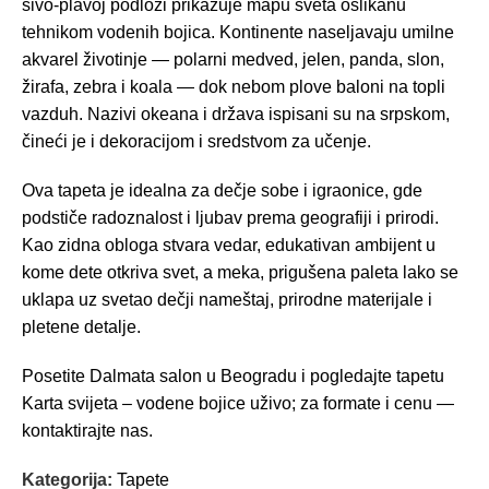
sivo-plavoj podlozi prikazuje mapu sveta oslikanu
tehnikom vodenih bojica. Kontinente naseljavaju umilne
akvarel životinje — polarni medved, jelen, panda, slon,
žirafa, zebra i koala — dok nebom plove baloni na topli
vazduh. Nazivi okeana i država ispisani su na srpskom,
čineći je i dekoracijom i sredstvom za učenje.
Ova tapeta je idealna za dečje sobe i igraonice, gde
podstiče radoznalost i ljubav prema geografiji i prirodi.
Kao zidna obloga stvara vedar, edukativan ambijent u
kome dete otkriva svet, a meka, prigušena paleta lako se
uklapa uz svetao dečji nameštaj, prirodne materijale i
pletene detalje.
Posetite Dalmata salon u Beogradu i pogledajte tapetu
Karta svijeta – vodene bojice uživo; za formate i cenu —
kontaktirajte nas.
Kategorija:
Tapete