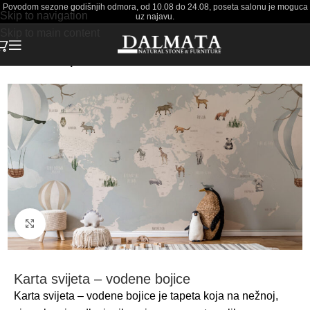
Povodom sezone godišnjih odmora, od 10.08 do 24.08, poseta salonu je moguca
Skip to navigation
uz najavu.
Skip to main content
Početna
Tapete
Click to enlarge
Karta svijeta – vodene bojice
Karta svijeta – vodene bojice je tapeta koja na nežnoj,