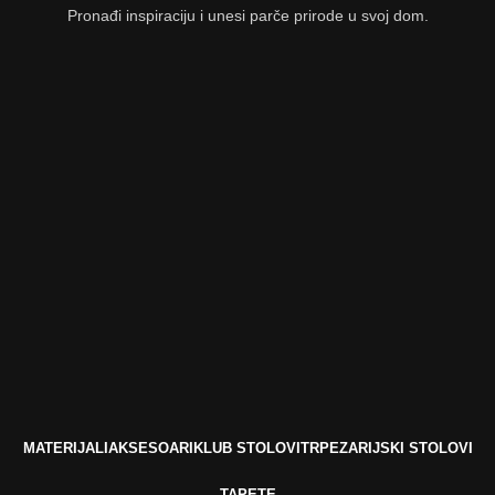
Pronađi inspiraciju i unesi parče prirode u svoj dom.
MATERIJALI
AKSESOARI
KLUB STOLOVI
TRPEZARIJSKI STOLOVI
TAPETE