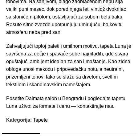
tonovima. Na sanjivom, blago zaoblačenom nebu sija
veliki puni mesec, dok pored njega leti vintidž dvokrilac
sa slonićem-pilotom, ostavljajući za sobom belu traku.
Rasute sitne zvezde upotpunjuju umirujuću, bajkovitu
atmosferu neba pred san.
Zahvaljujući toploj paleti i umilnom motivu, tapeta Luna je
savršena za dečje i spavaće sobe najmlađih, gde stvara
opuštajući ambijent idealan za san i maštanje. Kao zidna
obloga unosi mekoću i pripovedačku notu, a neutralni,
prizemljeni tonovi lako se slažu sa drvetom, svetlim
tekstilom i skandinavskim nameštajem.
Posetite Dalmata salon u Beogradu i pogledajte tapetu
Luna uživo; za formate i cenu — kontaktirajte nas.
Kategorija:
Tapete