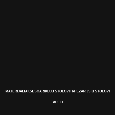
MATERIJALI
AKSESOARI
KLUB STOLOVI
TRPEZARIJSKI STOLOVI
TAPETE