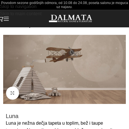
Povodom sezone godišnjih odmora, od 10.08 do 24.08, poseta salonu je moguca
Skip to navigation
uz najavu.
Skip to main content
Početna
Tapete
Click to enlarge
Luna
Luna je nežna dečja tapeta u toplim, bež i taupe