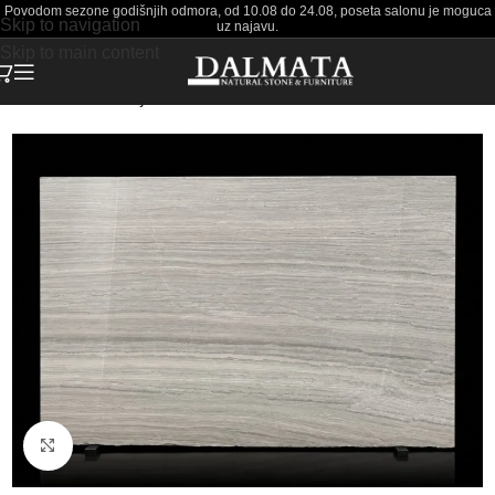
Povodom sezone godišnjih odmora, od 10.08 do 24.08, poseta salonu je moguca
Skip to navigation
uz najavu.
Skip to main content
Početna
Materijali
Mermer
Click to enlarge