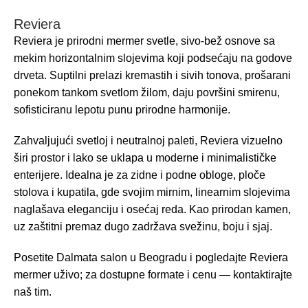
Reviera
Reviera je prirodni mermer svetle, sivo-bež osnove sa
mekim horizontalnim slojevima koji podsećaju na godove
drveta. Suptilni prelazi kremastih i sivih tonova, prošarani
ponekom tankom svetlom žilom, daju površini smirenu,
sofisticiranu lepotu punu prirodne harmonije.
Zahvaljujući svetloj i neutralnoj paleti, Reviera vizuelno
širi prostor i lako se uklapa u moderne i minimalističke
enterijere. Idealna je za zidne i podne obloge, ploče
stolova i kupatila, gde svojim mirnim, linearnim slojevima
naglašava eleganciju i osećaj reda. Kao prirodan kamen,
uz zaštitni premaz dugo zadržava svežinu, boju i sjaj.
Posetite Dalmata salon u Beogradu i pogledajte Reviera
mermer uživo; za dostupne formate i cenu — kontaktirajte
naš tim.