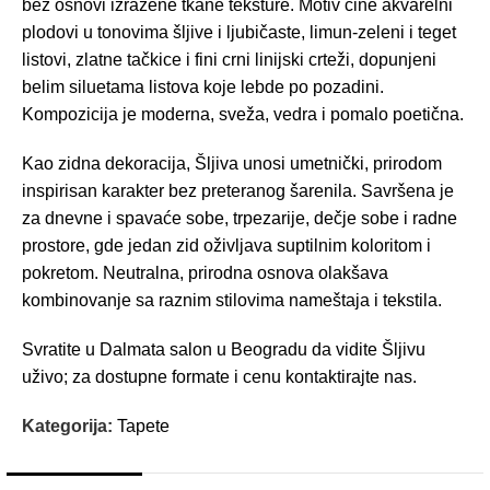
bež osnovi izražene tkane teksture. Motiv čine akvarelni
plodovi u tonovima šljive i ljubičaste, limun-zeleni i teget
listovi, zlatne tačkice i fini crni linijski crteži, dopunjeni
belim siluetama listova koje lebde po pozadini.
Kompozicija je moderna, sveža, vedra i pomalo poetična.
Kao zidna dekoracija, Šljiva unosi umetnički, prirodom
inspirisan karakter bez preteranog šarenila. Savršena je
za dnevne i spavaće sobe, trpezarije, dečje sobe i radne
prostore, gde jedan zid oživljava suptilnim koloritom i
pokretom. Neutralna, prirodna osnova olakšava
kombinovanje sa raznim stilovima nameštaja i tekstila.
Svratite u Dalmata salon u Beogradu da vidite Šljivu
uživo; za dostupne formate i cenu kontaktirajte nas.
Kategorija:
Tapete