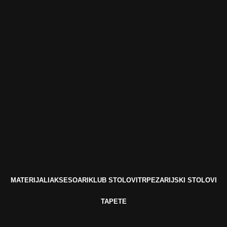
MATERIJALI
AKSESOARI
KLUB STOLOVI
TRPEZARIJSKI STOLOVI
TAPETE