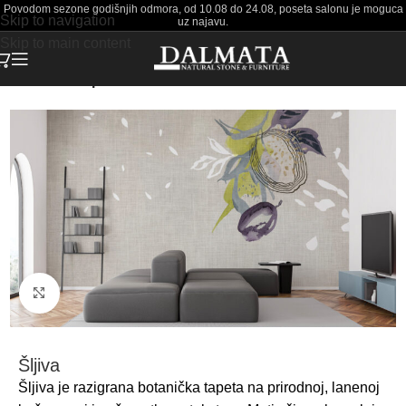
Povodom sezone godišnjih odmora, od 10.08 do 24.08, poseta salonu je moguca
Skip to navigation
uz najavu.
Skip to main content
Početna
Tapete
Click to enlarge
Šljiva
Šljiva je razigrana botanička tapeta na prirodnoj, lanenoj