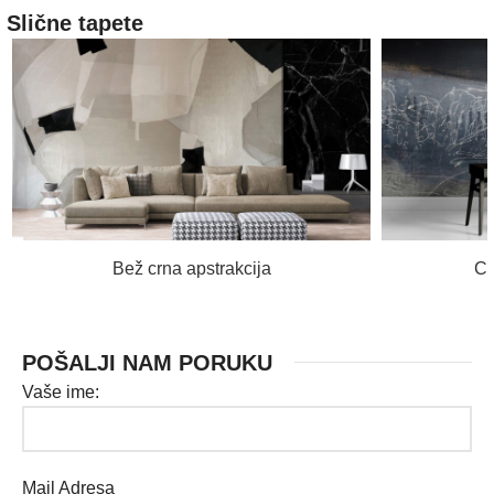
Slične tapete
PROČITAJ VIŠE
Bež crna apstrakcija
Cr
POŠALJI NAM PORUKU
Vaše ime:
Mail Adresa