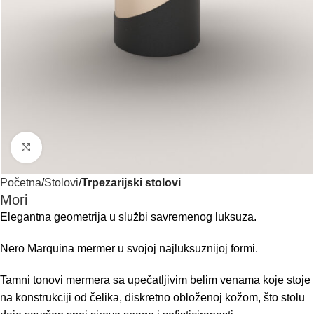
Click to enlarge
Početna
Stolovi
Trpezarijski stolovi
Mori
Elegantna geometrija u službi savremenog luksuza.
Nero Marquina mermer u svojoj najluksuznijoj formi.
Tamni tonovi mermera sa upečatljivim belim venama koje stoje
na konstrukciji od čelika, diskretno obloženoj kožom, što stolu