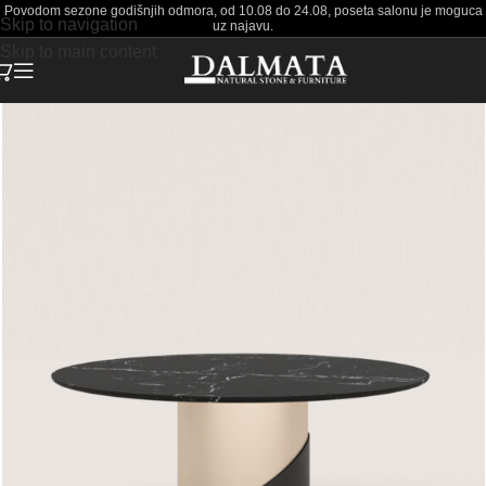
Povodom sezone godišnjih odmora, od 10.08 do 24.08, poseta salonu je moguca
Skip to navigation
uz najavu.
Skip to main content