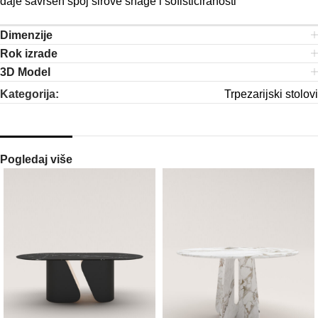
daje savršen spoj sirove snage i sofisticiranosti
Dimenzije
Rok izrade
3D Model
Kategorija:
Trpezarijski stolovi
Pogledaj više