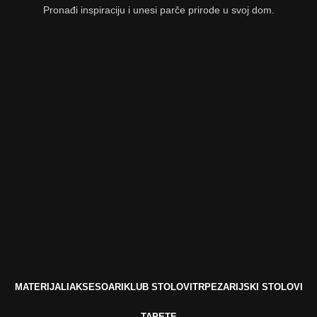
Pronađi inspiraciju i unesi parče prirode u svoj dom.
MATERIJALI
AKSESOARI
KLUB STOLOVI
TRPEZARIJSKI STOLOVI
TAPETE