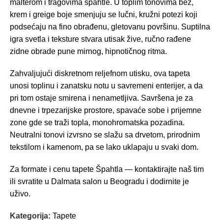
malterom i tragovima špahtle. U toplim tonovima bež,
krem i greige boje smenjuju se lučni, kružni potezi koji
podsećaju na fino obrađenu, gletovanu površinu. Suptilna
igra svetla i teksture stvara utisak žive, ručno rađene
zidne obrade pune mirnog, hipnotičnog ritma.
Zahvaljujući diskretnom reljefnom utisku, ova tapeta
unosi toplinu i zanatsku notu u savremeni enterijer, a da
pri tom ostaje smirena i nenametljiva. Savršena je za
dnevne i trpezarijske prostore, spavaće sobe i prijemne
zone gde se traži topla, monohromatska pozadina.
Neutralni tonovi izvrsno se slažu sa drvetom, prirodnim
tekstilom i kamenom, pa se lako uklapaju u svaki dom.
Za formate i cenu tapete Špahtla — kontaktirajte naš tim
ili svratite u Dalmata salon u Beogradu i dodirnite je
uživo.
Kategorija:
Tapete