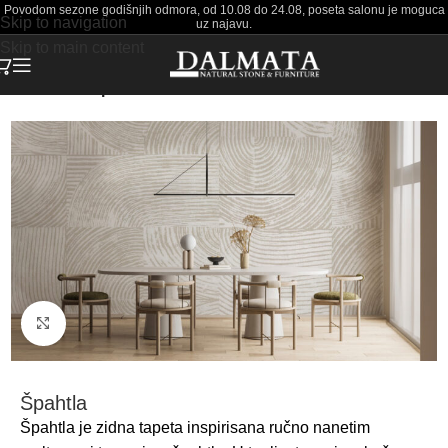
Povodom sezone godišnjih odmora, od 10.08 do 24.08, poseta salonu je moguca
Skip to navigation
uz najavu.
Skip to main content
Početna
Tapete
Click to enlarge
Špahtla
Špahtla je zidna tapeta inspirisana ručno nanetim