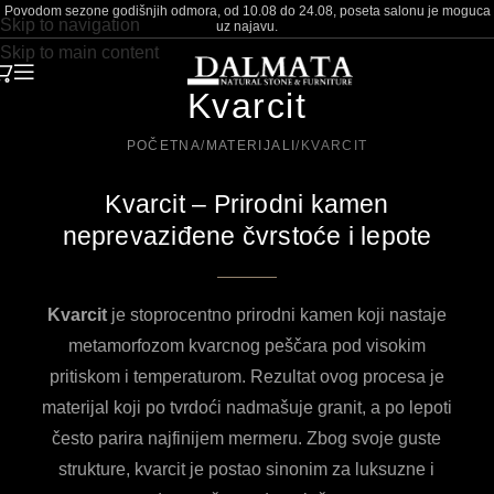
Povodom sezone godišnjih odmora, od 10.08 do 24.08, poseta salonu je moguca
Skip to navigation
uz najavu.
Skip to main content
Kvarcit
POČETNA
MATERIJALI
KVARCIT
Kvarcit – Prirodni kamen
neprevaziđene čvrstoće i lepote
Kvarcit
je stoprocentno prirodni kamen koji nastaje
metamorfozom kvarcnog peščara pod visokim
pritiskom i temperaturom. Rezultat ovog procesa je
materijal koji po tvrdoći nadmašuje granit, a po lepoti
često parira najfinijem mermeru. Zbog svoje guste
strukture, kvarcit je postao sinonim za luksuzne i