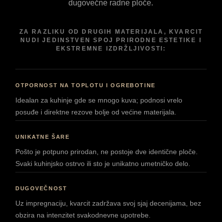
dugovečne radne ploče.
ZA RAZLIKU OD DRUGIH MATERIJALA, KVARCIT
NUDI JEDINSTVEN SPOJ PRIRODNE ESTETIKE I
EKSTREMNE IZDRŽLJIVOSTI:
OTPORNOST NA TOPLOTU I OGREBOTINE
Idealan za kuhinje gde se mnogo kuva; podnosi vrelo
posuđe i direktne rezove bolje od većine materijala.
UNIKATNE ŠARE
Pošto je potpuno prirodan, ne postoje dve identične ploče.
Svaki kuhinjsko ostrvo ili sto je unikatno umetničko delo.
DUGOVEČNOST
Uz impregnaciju, kvarcit zadržava svoj sjaj decenijama, bez
obzira na intenzitet svakodnevne upotrebe.