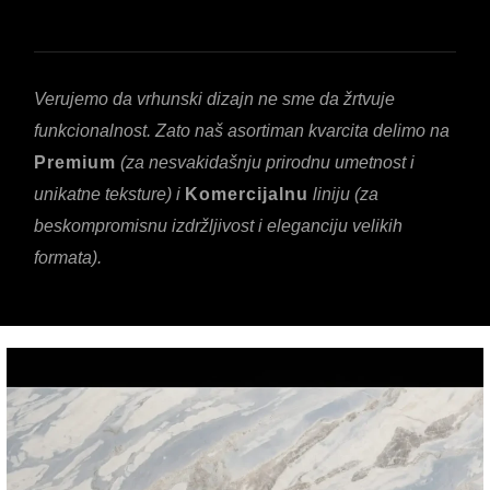
Verujemo da vrhunski dizajn ne sme da žrtvuje
funkcionalnost. Zato naš asortiman kvarcita delimo na
Premium
(za nesvakidašnju prirodnu umetnost i
unikatne teksture) i
Komercijalnu
liniju (za
beskompromisnu izdržljivost i eleganciju velikih
formata).