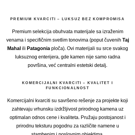
PREMIUM KVARCITI – LUKSUZ BEZ KOMPROMISA
Premium selekcija obuhvata materijale sa izraženim
venama i specifičnim svetlim tonovima (poput čuvenih
Taj
Mahal
ili
Patagonia
ploča). Ovi materijali su srce svakog
luksuznog enterijera, gde kamen nije samo radna
površina, već centralni estetski detalj.
KOMERCIJALNI KVARCITI – KVALITET I
FUNKCIONALNOST
Komercijalni kvarciti su savršeno rešenje za projekte koji
zahtevaju vrhunsku izdržljivost prirodnog kamena uz
optimalan odnos cene i kvaliteta. Pružaju postojanost i
prirodnu teksturu pogodnu za različite namene u
stambenim i poslovnim objektima.