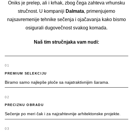
Oniks je prelep, ali i krhak, zbog čega zahteva vrhunsku
stručnost. U kompaniji
Dalmata
, primenjujemo
najsavremenije tehnike sečenja i ojačavanja kako bismo
osigurali dugovečnost svakog komada.
Naš tim stručnjaka vam nudi:
PREMIUM SELEKCIJU
Biramo samo najlepše ploče sa najatraktivnijim šarama.
PRECIZNU OBRADU
Sečenje po meri čak i za najzahtevnije arhitektonske projekte.