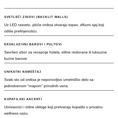
SVETLEĆI ZIDOVI (BACKLIT WALLS)
Uz LED rasvetu, ploče oniksa stvaraju topao, difuzni sjaj koji
odiše prefinjenošću.
EKSKLUZIVNI BAROVI I PULTOVI
Savršen izbor za recepcije hotela, elitne restorane ili luksuzne
kućne barove.
UNIKATNI NAMEŠTAJ
Svaki sto od oniksa je neponovljivo umetničko delo sa
jedinstvenom "mapom" prirodnih vena.
KUPATILSKI AKCENTI
Umivaonici i zidne obloge koji pretvaraju kupatilo u privatnu
wellness oazu.