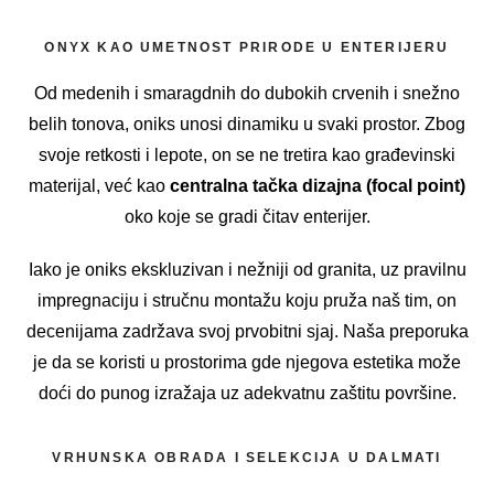
ONYX KAO UMETNOST PRIRODE U ENTERIJERU
Od medenih i smaragdnih do dubokih crvenih i snežno
belih tonova, oniks unosi dinamiku u svaki prostor. Zbog
svoje retkosti i lepote, on se ne tretira kao građevinski
materijal, već kao
centralna tačka dizajna (focal point)
oko koje se gradi čitav enterijer.
Iako je oniks ekskluzivan i nežniji od granita, uz pravilnu
impregnaciju i stručnu montažu koju pruža naš tim, on
decenijama zadržava svoj prvobitni sjaj. Naša preporuka
je da se koristi u prostorima gde njegova estetika može
doći do punog izražaja uz adekvatnu zaštitu površine.
VRHUNSKA OBRADA I SELEKCIJA U DALMATI