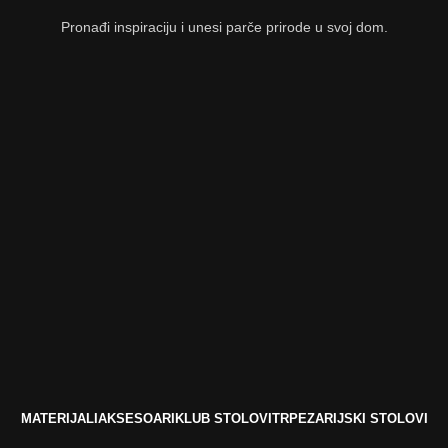
Pronađi inspiraciju i unesi parče prirode u svoj dom.
MATERIJALI
AKSESOARI
KLUB STOLOVI
TRPEZARIJSKI STOLOVI