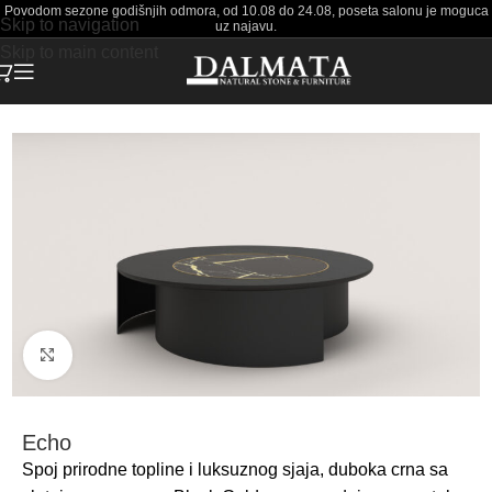
Povodom sezone godišnjih odmora, od 10.08 do 24.08, poseta salonu je moguca
Skip to navigation
uz najavu.
Skip to main content
Početna
Stolovi
Klub stolovi
Click to enlarge
Echo
Spoj prirodne topline i luksuznog sjaja, duboka crna sa