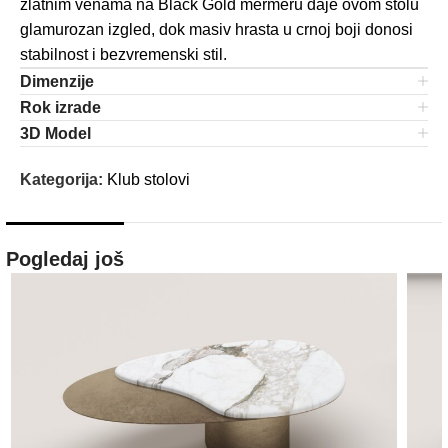
zlatnim venama na Black Gold mermeru daje ovom stolu
glamurozan izgled, dok masiv hrasta u crnoj boji donosi
stabilnost i bezvremenski stil.
Dimenzije
Rok izrade
3D Model
Kategorija:
Klub stolovi
Pogledaj još