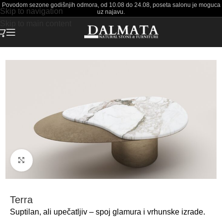
Povodom sezone godišnjih odmora, od 10.08 do 24.08, poseta salonu je moguca
Skip to navigation
uz najavu.
Skip to main content
Početna
Stolovi
Klub stolovi
Click to enlarge
Terra
Suptilan, ali upečatljiv – spoj glamura i vrhunske izrade.