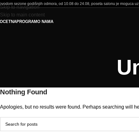
ovodom sezone godišnjih odmora, od 10.08 do 24.08, poseta salonu je moguca uz
Skip to navigation
Skip to main content
OCETNA
PROGRAM
O NAMA
Un
Nothing Found
Apologies, but no results were found. Perhaps searching will hel